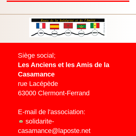
Siège social;
Les Anciens et les Amis de la
Casamance
rue Lacépède
63000 Clermont-Ferrand
E-mail de l'association:
solidarite-
casamance@laposte.net